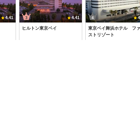
4.41
4.41
4
3
4
ヒルトン東京ベイ
東京ベイ舞浜ホテル フ
ストリゾート
ン25％
【パークから戻った後も◎】
【首都圏おすすめ】舞浜
朝食付
お好きなものをお好きなだ
ートステイ（お食事なし
け！ディナービュッフェ満喫
ークチケット購入可能）
プラン（夕朝食付）
15,712
6,600
税込）
円～（税込）
円～（税
る
宿泊プランを見る
宿泊プランを見る
・購入権付プラン