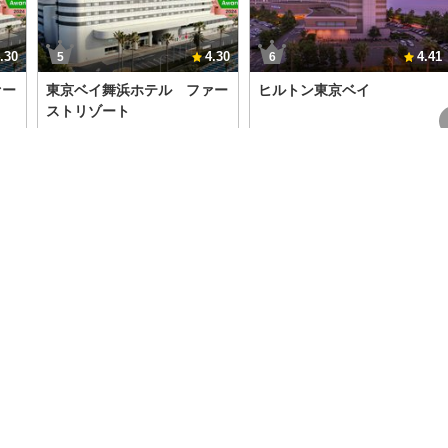
.30
4.30
4.41
5
6
ァー
東京ベイ舞浜ホテル ファー
ヒルトン東京ベイ
ストリゾート
リゾ
◆さき楽90◆90日前までの
さき楽【早期割引】14日前ま
／パ
予約でお得にステイ(朝食ビ
でのご予約がお得！ヒルトン
ュッフェ付き／パークチケッ
自慢の朝食ビュッフェ付き
ト購入可能)
8,748
9,770
込）
円～（税込）
円～（税込）
宿泊プランを見る
宿泊プランを見る