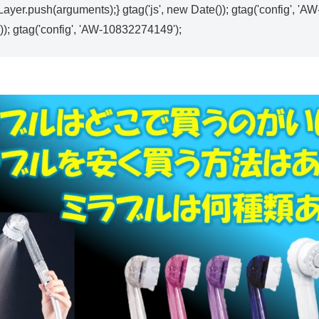
Layer.push(arguments);} gtag('js', new Date()); gtag('config', '
)); gtag('config', 'AW-10832274149');