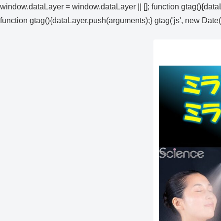
window.dataLayer = window.dataLayer || []; function gtag(){data
function gtag(){dataLayer.push(arguments);} gtag('js', new Date(