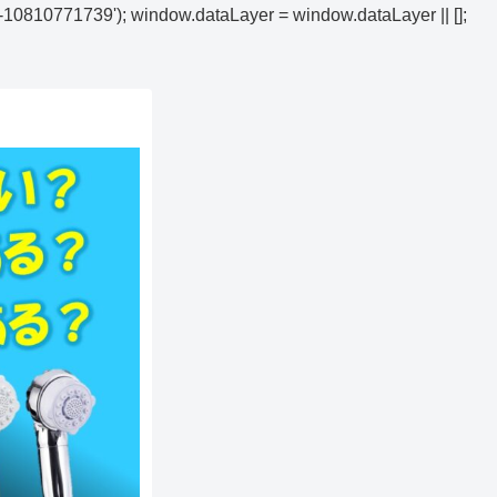
AW-10810771739');
window.dataLayer = window.dataLayer || [];